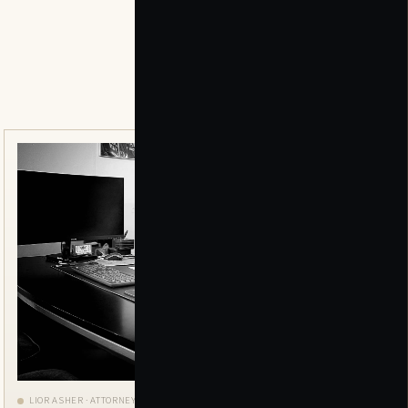
CASE FILE · 01
LIOR ASHER · ATTORNEY AT LAW
KIRYAT ATA