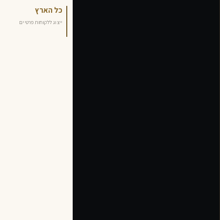
10+
פלילי · צבאי ·
כל הארץ
תעבורה
שנות ניסיון בחקירה ובמשפט
ייצוג ללקוחות פרטיים
ייצוג בכל הערכאות