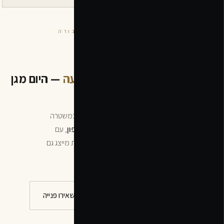
עו״ד ליאור אשר · פלילי · צבאי · תעבורה
עורך דין פלילי
מי שחקר וניהל תיקים מצד
התביעה
— היום מגן
עליך.
ייצוג משפטי בכל תחומי המשפט הפלילי — מחקירה במשטרה
ועד לערכאות. חוקר
מצ״ח
לשעבר ופרקליט ב
מחוז צפון
, עם
היכרות מעמיקה מהצד של התביעה. באותה מקצועיות מייצג גם
בדין הצבאי ובדיני תעבורה.
חייגו עכשיו
וואטסאפ
השאירו פנייה